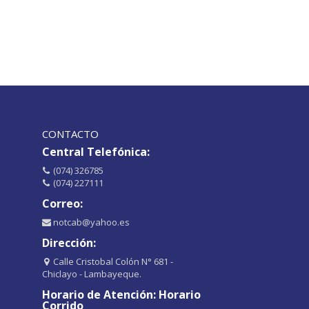
CONTACTO
Central Telefónica:
(074) 326785
(074) 227111
Correo:
notcab@yahoo.es
Dirección:
Calle Cristobal Colón N° 681 -
Chiclayo - Lambayeque.
Horario de Atención: Horario
Corrido