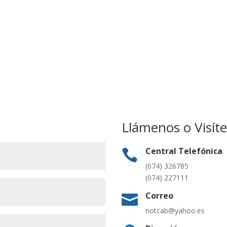
Llámenos o Visít
Central Telefónica

(074) 326785
(074) 227111
Correo

notcab@yahoo.es