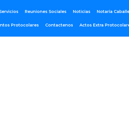
Servicios
Reuniones Sociales
Noticias
Notaría Caball
ntos Protocolares
Contactenos
Actos Extra Protocolar